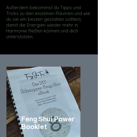
Außerdem bekommst du Tipps und
Tricks zu den einzelnen Räumen und wie
du sie am besten gestalten solltest,
damit die Energien wieder mehr in
Harmonie fließen können und dich
unterstützen.
Feng Shui Power
Booklet