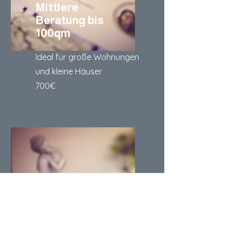
Mittlere
Beratung bis
100qm
Ideal für große Wohnungen
und kleine Häuser
700€
Große Beratung
ab 100qm