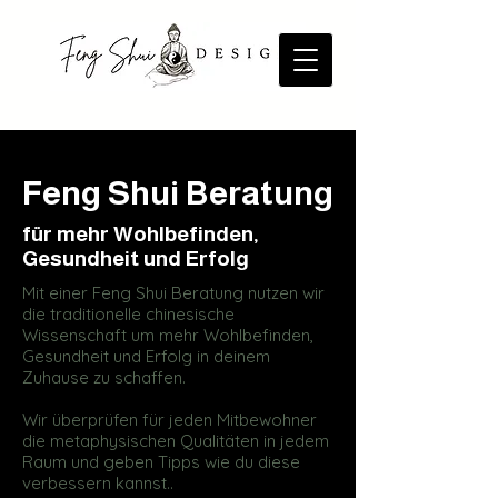
Feng Shui Beratung
für mehr Wohlbefinden,
Gesundheit und Erfolg
Mit einer Feng Shui Beratung nutzen wir
die traditionelle chinesische
Wissenschaft um mehr Wohlbefinden,
Gesundheit und Erfolg in deinem
Zuhause zu schaffen.
Wir überprüfen für jeden Mitbewohner
die metaphysischen Qualitäten in jedem
Raum und geben Tipps wie du diese
verbessern kannst..