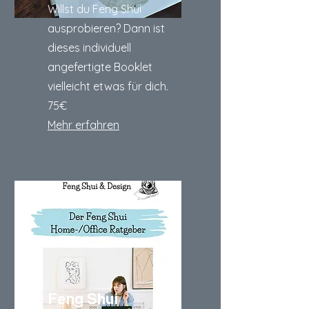
Willst du Feng Shui
ausprobieren? Dann ist
dieses individuell
angefertigte Booklet
vielleicht etwas für dich.
75€
Mehr erfahren
Feng Shui