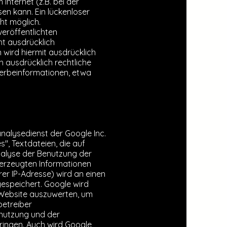
Internet (z.B. bei der
en kann. Ein lückenloser
cht möglich.
eröffentlichten
ht ausdrücklich
wird hiermit ausdrücklich
h ausdrücklich rechtliche
Werbeinformationen, etwa
nalysedienst der Google Inc.
s'', Textdateien, die auf
nalyse der Benutzung der
 erzeugten Informationen
rer IP-Adresse) wird an einen
espeichert. Google wird
 Website auszuwerten, um
betreiber
nutzung und der
ringen. Auch wird Google