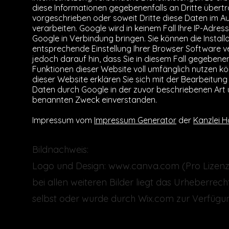
diese Informationen gegebenenfalls an Dritte übertr
vorgeschrieben oder soweit Dritte diese Daten im A
verarbeiten. Google wird in keinem Fall Ihre IP-Adre
Google in Verbindung bringen. Sie können die Install
entsprechende Einstellung Ihrer Browser Software ve
jedoch darauf hin, dass Sie in diesem Fall gegebenen
Funktionen dieser Website voll umfänglich nutzen k
dieser Website erklären Sie sich mit der Bearbeitun
Daten durch Google in der zuvor beschriebenen Art
benannten Zweck einverstanden.
Impressum vom
Impressum Generator
der
Kanzlei 
Bildnachweis:
Logo und Design: www.canva.com (Pro Lizenz
bei allen weiteren Bilder liegt das Urheberrec
selbst oder wurde durch Wix.com zur Verfügung