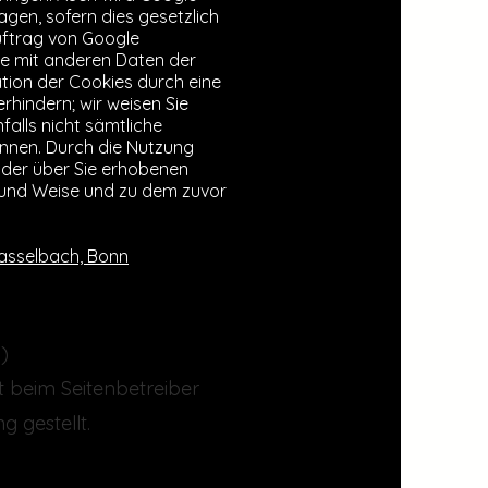
agen, sofern dies gesetzlich
uftrag von Google
sse mit anderen Daten der
ation der Cookies durch eine
rhindern; wir weisen Sie
falls nicht sämtliche
önnen. Durch die Nutzung
g der über Sie erhobenen
 und Weise und zu dem zuvor
Hasselbach, Bonn
)
ht beim Seitenbetreiber
 gestellt.